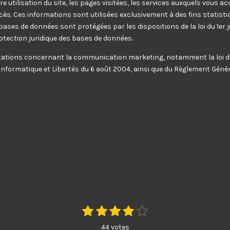
e utilisation du site, les pages visitées, les services auxquels vous ac
cès. Ces informations sont utilisées exclusivement à des fins statisti
bases de données sont protégées par les dispositions de la loi du 1er j
protection juridique des bases de données.
ntations concernant la communication marketing, notamment la loi du 
Informatique et Libertés du 6 août 2004, ainsi que du Règlement Géné
1
2
3
4
5
E
n
é
é
é
é
é
v
44 votes