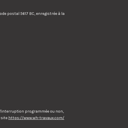
de postal 5617 BC, enregistrée à la
, d'interruption programmée ou non,
 site
https://www.wh-travaux.com/