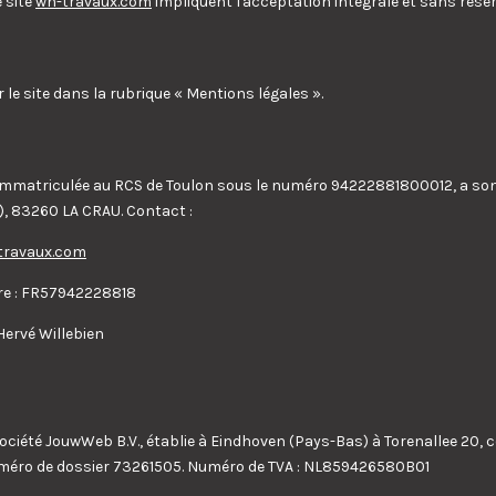
e site
wh-travaux.com
impliquent l'acceptation intégrale et sans rés
le site dans la rubrique « Mentions légales ».
matriculée au RCS de Toulon sous le numéro 94222881800012, a son 
), 83260 LA CRAU. Contact :
travaux.com
e : FR57942228818
Hervé Willebien
iété JouwWeb B.V., établie à Eindhoven (Pays-Bas) à Torenallee 20, co
éro de dossier 73261505. Numéro de TVA : NL859426580B01