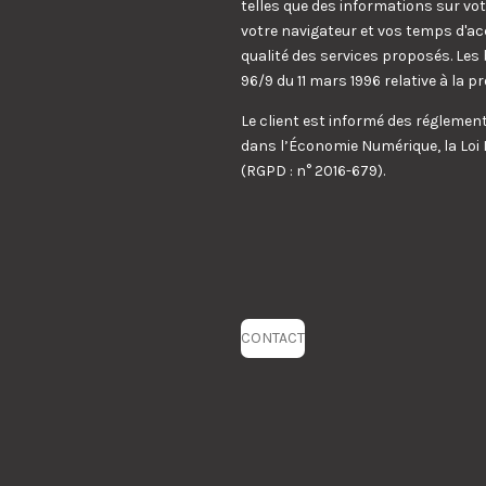
telles que des informations sur votr
votre navigateur et vos temps d'ac
qualité des services proposés. Les 
96/9 du 11 mars 1996 relative à la 
Le client est informé des régleme
dans l’Économie Numérique, la Loi 
(RGPD : n° 2016-679).
CONTACT
É
v