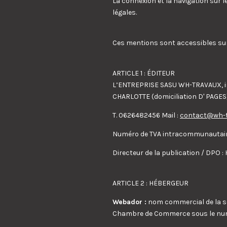
La connexion et la navigation sur l
légales.
Ces mentions sont accessibles sur 
ARTICLE 1 : ÉDITEUR
L’ENTREPRISE SASU WH-TRAVAUX, im
CHARLOTTE (domiciliation D' PAGES
T. 0626482456 Mail :
contact@wh-
Numéro de TVA intracommunautair
Directeur de la publication / DPO : 
ARTICLE 2 : HÉBERGEUR
Webador :
nom commercial de la soc
Chambre de Commerce sous le num