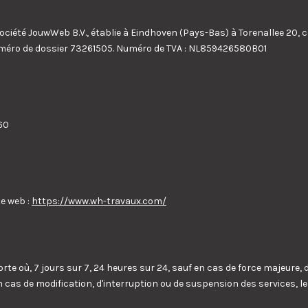
iété JouwWeb B.V., établie à Eindhoven (Pays-Bas) à Torenallee 20, co
éro de dossier 73261505. Numéro de TVA : NL859426580B01
60
te web :
https://www.wh-travaux.com/
orte où, 7 jours sur 7, 24 heures sur 24, sauf en cas de force majeure
cas de modification, d'interruption ou de suspension des services, le